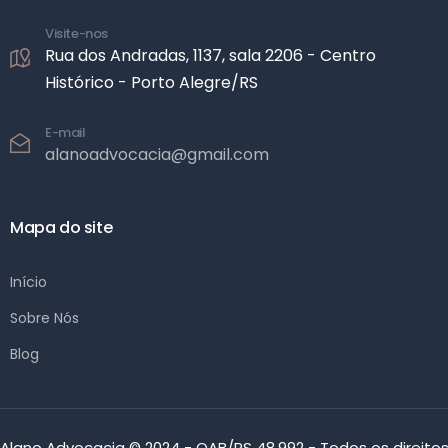
Visite-nos
Rua dos Andradas, 1137, sala 2206 -
Centro
Histórico - Porto Alegre/RS
E-mail
alanoadvocacia@gmail.com
Mapa do site
Início
Sobre Nós
Blog
Alano Advocacia © 2024 - OAB/RS 48.992 - Todos os direito