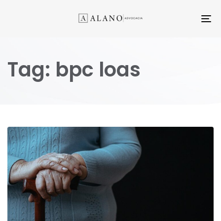
TO
NA
Tag: bpc loas